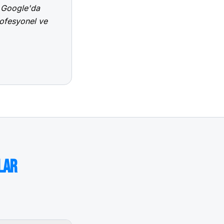
, Google'da
rofesyonel ve
lar