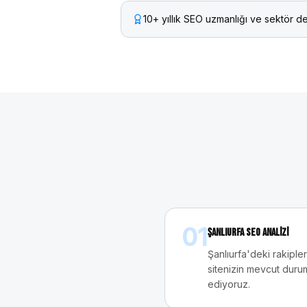
10+ yıllık SEO uzmanlığı ve sektör d
01
Şanlıurfa SEO Analizi
Şanlıurfa'deki rakiple
sitenizin mevcut duru
ediyoruz.