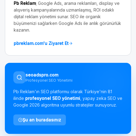
Pb Reklam
; Google Ads, arama reklamları, display ve
alışveriş kampanyalarında uzmanlaşmış, ROI odaklı
dijital reklam yönetimi sunar. SEO ile organik
büyümenizi sağlarken Google Ads ile anlık görünürlük
kazanın.
pbreklam.com'u Ziyaret Et
seoadspro.com
Profesyonel SEO Yönetimi
Pb Reklam'ın SEO platformu olarak Türkiye'nin 81
ilinde
profesyonel SEO yönetimi
, yapay zeka SEO ve
Google 2026 algoritma uyumlu stratejiler sunuyoruz.
Şu an buradasınız