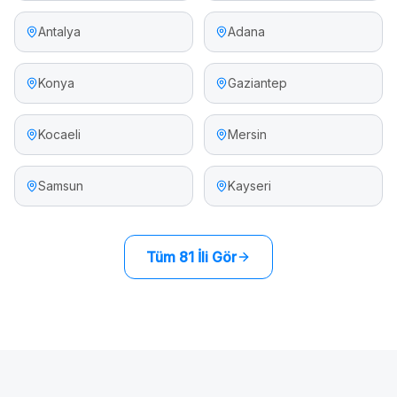
Antalya
Adana
Konya
Gaziantep
Kocaeli
Mersin
Samsun
Kayseri
Tüm 81 İli Gör