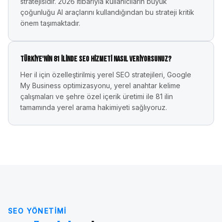
stratejisidir. 2026 itibarıyla kullanıcıların büyük
çoğunluğu AI araçlarını kullandığından bu strateji kritik
önem taşımaktadır.
Türkiye'nin 81 ilinde SEO hizmeti nasıl veriyorsunuz?
Her il için özelleştirilmiş yerel SEO stratejileri, Google
My Business optimizasyonu, yerel anahtar kelime
çalışmaları ve şehre özel içerik üretimi ile 81 ilin
tamamında yerel arama hakimiyeti sağlıyoruz.
SEO YÖNETIMI