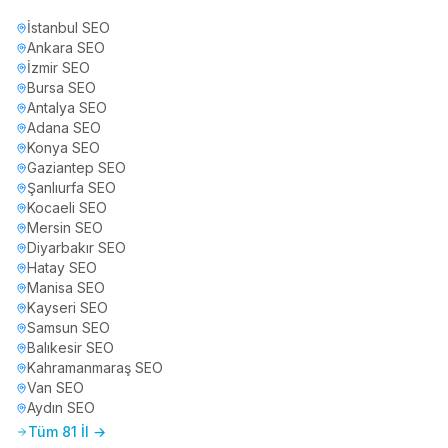
İstanbul
SEO
Ankara
SEO
İzmir
SEO
Bursa
SEO
Antalya
SEO
Adana
SEO
Konya
SEO
Gaziantep
SEO
Şanlıurfa
SEO
Kocaeli
SEO
Mersin
SEO
Diyarbakır
SEO
Hatay
SEO
Manisa
SEO
Kayseri
SEO
Samsun
SEO
Balıkesir
SEO
Kahramanmaraş
SEO
Van
SEO
Aydın
SEO
Tüm 81 İl →