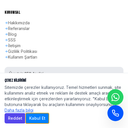
KURUMSAL
Hakkımızda
Referanslar
Blog
SSS
İletişim
Gizlilik Politikası
Kullanım Şartları
Ücretsiz SEO Analizi
Sitenizin SEO skorunu öğrenin
Çerez Bildirimi
Sitemizde çerezler kullanıyoruz. Temel hizmetleri sunmak, site
Hemen Başla
kullanımını analiz etmek ve reklam ile destek amaçlı araçları
etkinleştirmek için çerezlerden yararlanıyoruz. "Kabul Et"
butonuna tıklayarak bu araçların kullanımını onaylıyorsunuz.
Daha fazla bilgi
Reddet
Kabul Et
©
2026
seoadspro.com - Profesyonel SEO Ajansı. Tüm hakları saklıdır.
Türkiye'nin 81 ilinde
profesyonel SEO hizmeti
| Google 2026 Algoritma