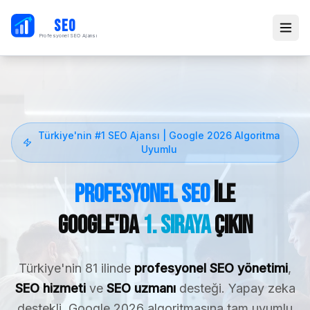
PB
SEO
Profesyonel SEO Ajansı
Türkiye'nin #1 SEO Ajansı | Google 2026 Algoritma
Uyumlu
Profesyonel SEO
ile
Google'da
1. Sıraya
Çıkın
Türkiye'nin 81 ilinde
profesyonel SEO yönetimi
,
SEO hizmeti
ve
SEO uzmanı
desteği. Yapay zeka
destekli, Google 2026 algoritmasına tam uyumlu