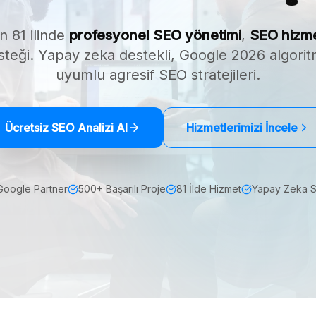
n 81 ilinde
profesyonel SEO yönetimi
,
SEO hizme
teği. Yapay zeka destekli, Google 2026 algori
uyumlu agresif SEO stratejileri.
Ücretsiz SEO Analizi Al
Hizmetlerimizi İncele
Google Partner
500+ Başarılı Proje
81 İlde Hizmet
Yapay Zeka 