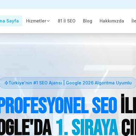
na Sayfa
Hizmetler
81 İl SEO
Blog
Hakkımızda
İl
Türkiye'nin #1 SEO Ajansı | Google 2026 Algoritma Uyumlu
Profesyonel SEO
il
ogle'da
1. Sıraya
Çı