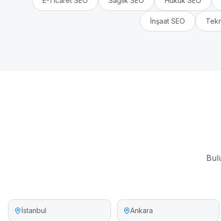
E-Ticaret
SEO
Sağlık
SEO
Hukuk
SEO
İnşaat
SEO
Tekn
Bul
İstanbul
Ankara