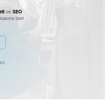
ti
ve
SEO
tmasına tam
SEO