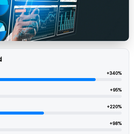
i
+
340
%
+
95
%
+
220
%
+
98
%