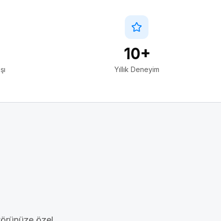
10+
şı
Yıllık Deneyim
törünüze özel