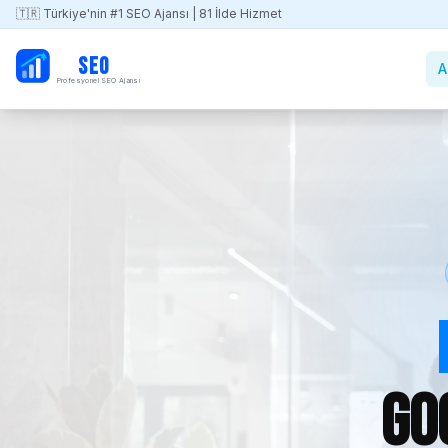
🇹🇷 Türkiye'nin #1 SEO Ajansı | 81 İlde Hizmet
PB
SEO
A
Profesyonel SEO Ajansı
Go