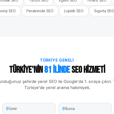
Emlak
SEO
Turizm
SEO
Eğitim
SEO
Finans
SEO
oloji
SEO
Perakende
SEO
Lojistik
SEO
Sigorta
SE
TÜRKIYE GENELI
Türkiye'nin
81 İlinde
SEO Hizmeti
unduğunuz şehirde yerel SEO ile Google'da 1. sıraya çıkın.
Türkiye'de yerel arama hakimiyeti.
İzmir
Bursa