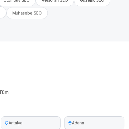
Otomotiv
SEO
Restoran
SEO
Güzellik
SEO
O
Muhasebe
SEO
 Tüm
Antalya
Adana