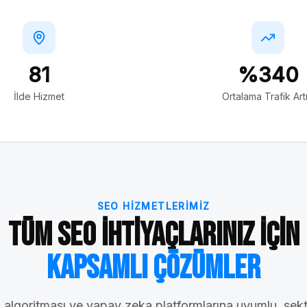
81
%340
İlde Hizmet
Ortalama Trafik Artı
SEO HIZMETLERIMIZ
Tüm SEO İhtiyaçlarınız İçin
Kapsamlı Çözümler
algoritması ve yapay zeka platformlarına uyumlu, sek