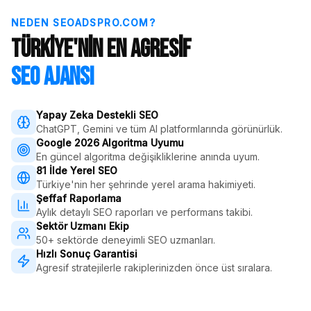
NEDEN SEOADSPRO.COM?
Türkiye'nin En Agresif
SEO Ajansı
Yapay Zeka Destekli SEO
ChatGPT, Gemini ve tüm AI platformlarında görünürlük.
Google 2026 Algoritma Uyumu
En güncel algoritma değişikliklerine anında uyum.
81 İlde Yerel SEO
Türkiye'nin her şehrinde yerel arama hakimiyeti.
Şeffaf Raporlama
Aylık detaylı SEO raporları ve performans takibi.
Sektör Uzmanı Ekip
50+ sektörde deneyimli SEO uzmanları.
Hızlı Sonuç Garantisi
Agresif stratejilerle rakiplerinizden önce üst sıralara.