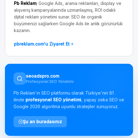
Pb Reklam
; Google Ads, arama reklamları, display ve
alışveriş kampanyalarında uzmanlaşmış, ROI odaklı
dijital reklam yönetimi sunar. SEO ile organik
büyümenizi sağlarken Google Ads ile anlık görünürlük
kazanın.
pbreklam.com'u Ziyaret Et
seoadspro.com
Profesyonel SEO Yönetimi
Pb Reklam'ın SEO platformu olarak Türkiye'nin 81
ilinde
profesyonel SEO yönetimi
, yapay zeka SEO ve
Google 2026 algoritma uyumlu stratejiler sunuyoruz.
Şu an buradasınız