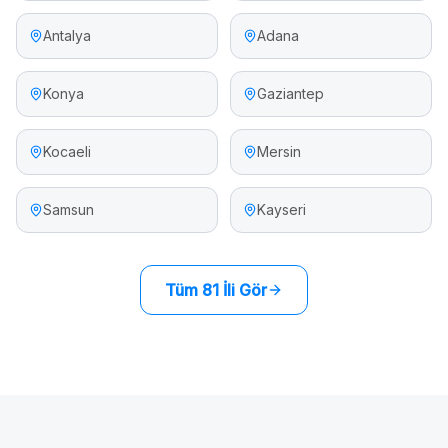
Antalya
Adana
Konya
Gaziantep
Kocaeli
Mersin
Samsun
Kayseri
Tüm 81 İli Gör