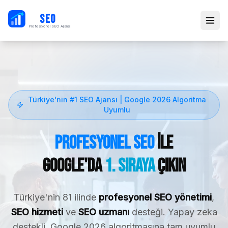
PB
SEO
Profesyonel SEO Ajansı
Türkiye'nin #1 SEO Ajansı | Google 2026 Algoritma
Uyumlu
Profesyonel SEO
ile
Google'da
1. Sıraya
Çıkın
Türkiye'nin 81 ilinde
profesyonel SEO yönetimi
,
SEO hizmeti
ve
SEO uzmanı
desteği. Yapay zeka
destekli, Google 2026 algoritmasına tam uyumlu