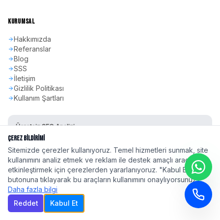
KURUMSAL
Hakkımızda
Referanslar
Blog
SSS
İletişim
Gizlilik Politikası
Kullanım Şartları
Ücretsiz SEO Analizi
Sitenizin SEO skorunu öğrenin
Çerez Bildirimi
Sitemizde çerezler kullanıyoruz. Temel hizmetleri sunmak, site
Hemen Başla
kullanımını analiz etmek ve reklam ile destek amaçlı araçları
etkinleştirmek için çerezlerden yararlanıyoruz. "Kabul Et"
butonuna tıklayarak bu araçların kullanımını onaylıyorsunuz.
Daha fazla bilgi
Reddet
Kabul Et
©
2026
seoadspro.com - Profesyonel SEO Ajansı. Tüm hakları saklıdır.
Türkiye'nin 81 ilinde
profesyonel SEO hizmeti
| Google 2026 Algoritma