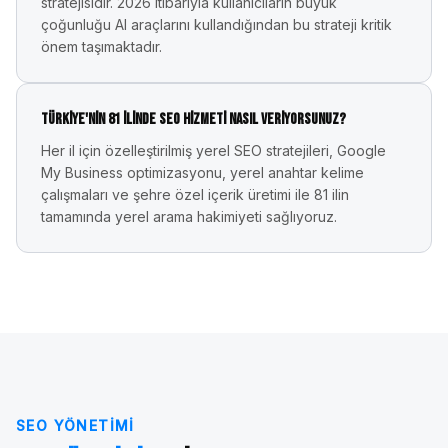
stratejisidir. 2026 itibarıyla kullanıcıların büyük
çoğunluğu AI araçlarını kullandığından bu strateji kritik
önem taşımaktadır.
Türkiye'nin 81 ilinde SEO hizmeti nasıl veriyorsunuz?
Her il için özelleştirilmiş yerel SEO stratejileri, Google
My Business optimizasyonu, yerel anahtar kelime
çalışmaları ve şehre özel içerik üretimi ile 81 ilin
tamamında yerel arama hakimiyeti sağlıyoruz.
SEO YÖNETIMI