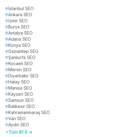
İstanbul
SEO
Ankara
SEO
İzmir
SEO
Bursa
SEO
Antalya
SEO
Adana
SEO
Konya
SEO
Gaziantep
SEO
Şanlıurfa
SEO
Kocaeli
SEO
Mersin
SEO
Diyarbakır
SEO
Hatay
SEO
Manisa
SEO
Kayseri
SEO
Samsun
SEO
Balıkesir
SEO
Kahramanmaraş
SEO
Van
SEO
Aydın
SEO
Tüm 81 İl →