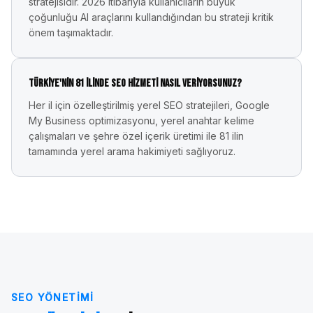
stratejisidir. 2026 itibarıyla kullanıcıların büyük
çoğunluğu AI araçlarını kullandığından bu strateji kritik
önem taşımaktadır.
Türkiye'nin 81 ilinde SEO hizmeti nasıl veriyorsunuz?
Her il için özelleştirilmiş yerel SEO stratejileri, Google
My Business optimizasyonu, yerel anahtar kelime
çalışmaları ve şehre özel içerik üretimi ile 81 ilin
tamamında yerel arama hakimiyeti sağlıyoruz.
SEO YÖNETIMI