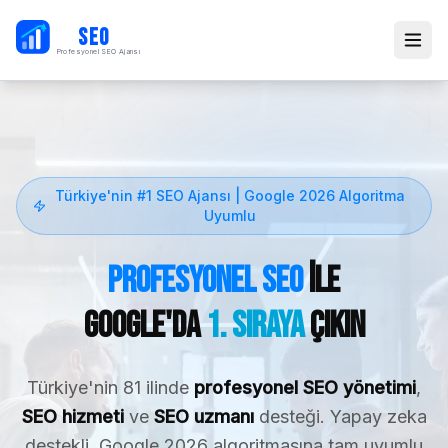
PB
SEO
Profesyonel SEO Ajansı
Türkiye'nin #1 SEO Ajansı | Google 2026 Algoritma
Uyumlu
Profesyonel SEO
ile
Google'da
1. Sıraya
Çıkın
Türkiye'nin 81 ilinde
profesyonel SEO yönetimi
,
SEO hizmeti
ve
SEO uzmanı
desteği. Yapay zeka
destekli, Google 2026 algoritmasına tam uyumlu