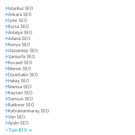
İstanbul
SEO
Ankara
SEO
İzmir
SEO
Bursa
SEO
Antalya
SEO
Adana
SEO
Konya
SEO
Gaziantep
SEO
Şanlıurfa
SEO
Kocaeli
SEO
Mersin
SEO
Diyarbakır
SEO
Hatay
SEO
Manisa
SEO
Kayseri
SEO
Samsun
SEO
Balıkesir
SEO
Kahramanmaraş
SEO
Van
SEO
Aydın
SEO
Tüm 81 İl →