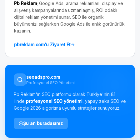
Pb Reklam
; Google Ads, arama reklamları, display ve
alışveriş kampanyalarında uzmanlaşmış, ROI odaklı
dijital reklam yönetimi sunar. SEO ile organik
büyümenizi sağlarken Google Ads ile anlık görünürlük
kazanın.
pbreklam.com'u Ziyaret Et
seoadspro.com
Profesyonel SEO Yönetimi
Pb Reklam'ın SEO platformu olarak Türkiye'nin 81
ilinde
profesyonel SEO yönetimi
, yapay zeka SEO ve
Google 2026 algoritma uyumlu stratejiler sunuyoruz.
Şu an buradasınız