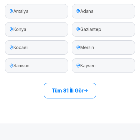
Antalya
Adana
Konya
Gaziantep
Kocaeli
Mersin
Samsun
Kayseri
Tüm 81 İli Gör