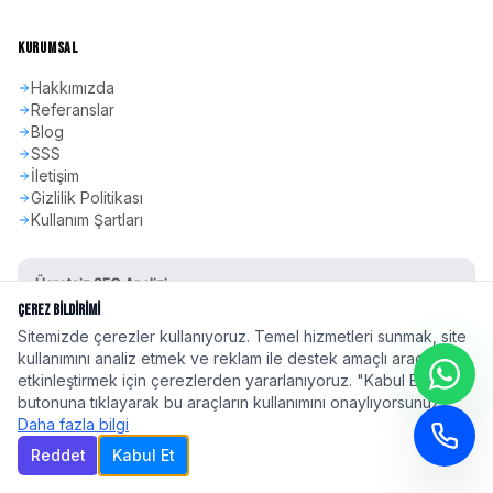
KURUMSAL
Hakkımızda
Referanslar
Blog
SSS
İletişim
Gizlilik Politikası
Kullanım Şartları
Ücretsiz SEO Analizi
Sitenizin SEO skorunu öğrenin
Çerez Bildirimi
Sitemizde çerezler kullanıyoruz. Temel hizmetleri sunmak, site
Hemen Başla
kullanımını analiz etmek ve reklam ile destek amaçlı araçları
etkinleştirmek için çerezlerden yararlanıyoruz. "Kabul Et"
butonuna tıklayarak bu araçların kullanımını onaylıyorsunuz.
Daha fazla bilgi
Reddet
Kabul Et
©
2026
seoadspro.com - Profesyonel SEO Ajansı. Tüm hakları saklıdır.
Türkiye'nin 81 ilinde
profesyonel SEO hizmeti
| Google 2026 Algoritma