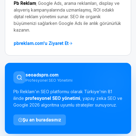
Pb Reklam
; Google Ads, arama reklamları, display ve
alışveriş kampanyalarında uzmanlaşmış, ROI odaklı
dijital reklam yönetimi sunar. SEO ile organik
büyümenizi sağlarken Google Ads ile anlık görünürlük
kazanın.
pbreklam.com'u Ziyaret Et
seoadspro.com
Profesyonel SEO Yönetimi
Pb Reklam'ın SEO platformu olarak Türkiye'nin 81
ilinde
profesyonel SEO yönetimi
, yapay zeka SEO ve
Google 2026 algoritma uyumlu stratejiler sunuyoruz.
Şu an buradasınız