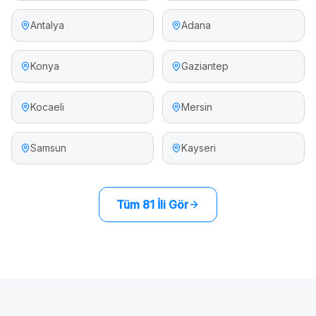
Antalya
Adana
Konya
Gaziantep
Kocaeli
Mersin
Samsun
Kayseri
Tüm 81 İli Gör