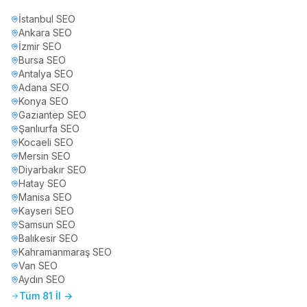
İstanbul
SEO
Ankara
SEO
İzmir
SEO
Bursa
SEO
Antalya
SEO
Adana
SEO
Konya
SEO
Gaziantep
SEO
Şanlıurfa
SEO
Kocaeli
SEO
Mersin
SEO
Diyarbakır
SEO
Hatay
SEO
Manisa
SEO
Kayseri
SEO
Samsun
SEO
Balıkesir
SEO
Kahramanmaraş
SEO
Van
SEO
Aydın
SEO
Tüm 81 İl →