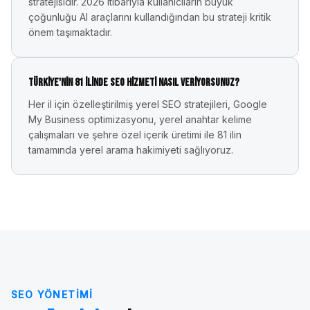
stratejisidir. 2026 itibarıyla kullanıcıların büyük
çoğunluğu AI araçlarını kullandığından bu strateji kritik
önem taşımaktadır.
Türkiye'nin 81 ilinde SEO hizmeti nasıl veriyorsunuz?
Her il için özelleştirilmiş yerel SEO stratejileri, Google
My Business optimizasyonu, yerel anahtar kelime
çalışmaları ve şehre özel içerik üretimi ile 81 ilin
tamamında yerel arama hakimiyeti sağlıyoruz.
SEO YÖNETIMI