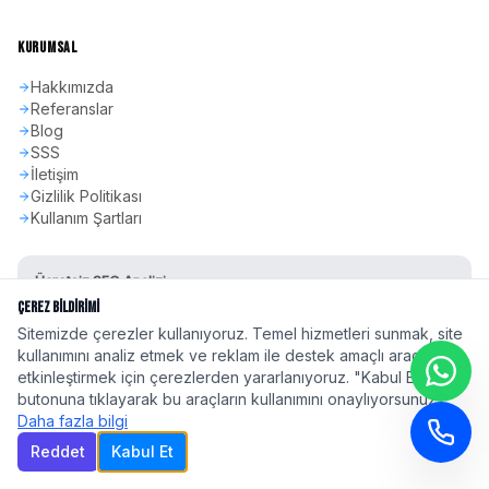
KURUMSAL
Hakkımızda
Referanslar
Blog
SSS
İletişim
Gizlilik Politikası
Kullanım Şartları
Ücretsiz SEO Analizi
Sitenizin SEO skorunu öğrenin
Çerez Bildirimi
Sitemizde çerezler kullanıyoruz. Temel hizmetleri sunmak, site
Hemen Başla
kullanımını analiz etmek ve reklam ile destek amaçlı araçları
etkinleştirmek için çerezlerden yararlanıyoruz. "Kabul Et"
butonuna tıklayarak bu araçların kullanımını onaylıyorsunuz.
Daha fazla bilgi
Reddet
Kabul Et
©
2026
seoadspro.com - Profesyonel SEO Ajansı. Tüm hakları saklıdır.
Türkiye'nin 81 ilinde
profesyonel SEO hizmeti
| Google 2026 Algoritma