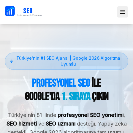
PB
SEO
Profesyonel SEO Ajansı
Türkiye'nin #1 SEO Ajansı | Google 2026 Algoritma
Uyumlu
Profesyonel SEO
ile
Google'da
1. Sıraya
Çıkın
Türkiye'nin 81 ilinde
profesyonel SEO yönetimi
,
SEO hizmeti
ve
SEO uzmanı
desteği. Yapay zeka
destekli, Google 2026 algoritmasına tam uyumlu