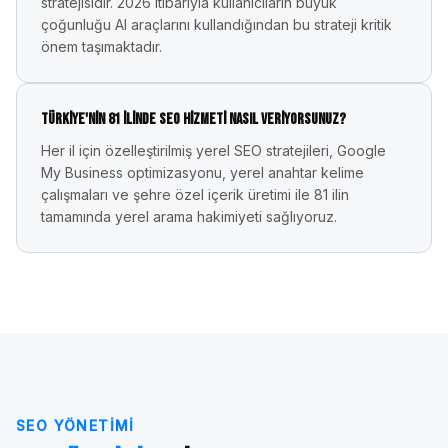
stratejisidir. 2026 itibarıyla kullanıcıların büyük
çoğunluğu AI araçlarını kullandığından bu strateji kritik
önem taşımaktadır.
Türkiye'nin 81 ilinde SEO hizmeti nasıl veriyorsunuz?
Her il için özelleştirilmiş yerel SEO stratejileri, Google
My Business optimizasyonu, yerel anahtar kelime
çalışmaları ve şehre özel içerik üretimi ile 81 ilin
tamamında yerel arama hakimiyeti sağlıyoruz.
SEO YÖNETIMI