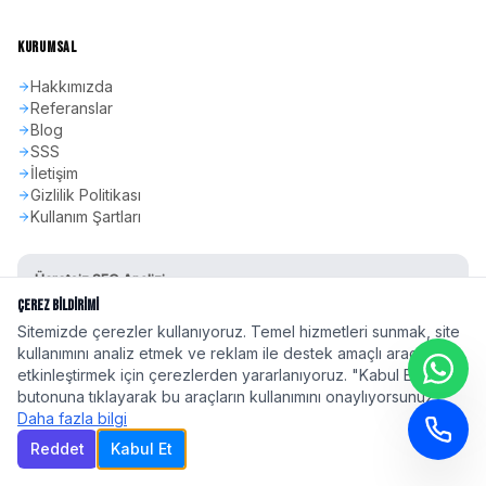
KURUMSAL
Hakkımızda
Referanslar
Blog
SSS
İletişim
Gizlilik Politikası
Kullanım Şartları
Ücretsiz SEO Analizi
Sitenizin SEO skorunu öğrenin
Çerez Bildirimi
Sitemizde çerezler kullanıyoruz. Temel hizmetleri sunmak, site
Hemen Başla
kullanımını analiz etmek ve reklam ile destek amaçlı araçları
etkinleştirmek için çerezlerden yararlanıyoruz. "Kabul Et"
butonuna tıklayarak bu araçların kullanımını onaylıyorsunuz.
Daha fazla bilgi
Reddet
Kabul Et
©
2026
seoadspro.com - Profesyonel SEO Ajansı. Tüm hakları saklıdır.
Türkiye'nin 81 ilinde
profesyonel SEO hizmeti
| Google 2026 Algoritma