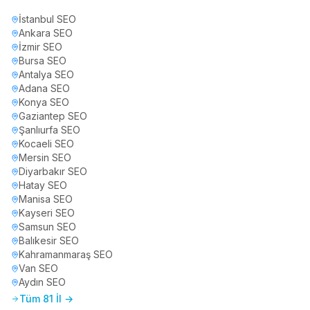
İstanbul
SEO
Ankara
SEO
İzmir
SEO
Bursa
SEO
Antalya
SEO
Adana
SEO
Konya
SEO
Gaziantep
SEO
Şanlıurfa
SEO
Kocaeli
SEO
Mersin
SEO
Diyarbakır
SEO
Hatay
SEO
Manisa
SEO
Kayseri
SEO
Samsun
SEO
Balıkesir
SEO
Kahramanmaraş
SEO
Van
SEO
Aydın
SEO
Tüm 81 İl →