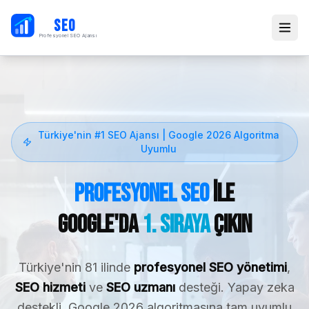
PB
SEO
Profesyonel SEO Ajansı
Türkiye'nin #1 SEO Ajansı | Google 2026 Algoritma
Uyumlu
Profesyonel SEO
ile
Google'da
1. Sıraya
Çıkın
Türkiye'nin 81 ilinde
profesyonel SEO yönetimi
,
SEO hizmeti
ve
SEO uzmanı
desteği. Yapay zeka
destekli, Google 2026 algoritmasına tam uyumlu