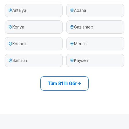
Antalya
Adana
Konya
Gaziantep
Kocaeli
Mersin
Samsun
Kayseri
Tüm 81 İli Gör