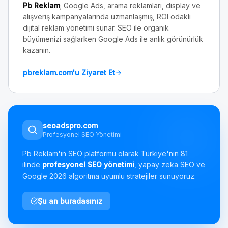
Pb Reklam
; Google Ads, arama reklamları, display ve
alışveriş kampanyalarında uzmanlaşmış, ROI odaklı
dijital reklam yönetimi sunar. SEO ile organik
büyümenizi sağlarken Google Ads ile anlık görünürlük
kazanın.
pbreklam.com'u Ziyaret Et
seoadspro.com
Profesyonel SEO Yönetimi
Pb Reklam'ın SEO platformu olarak Türkiye'nin 81
ilinde
profesyonel SEO yönetimi
, yapay zeka SEO ve
Google 2026 algoritma uyumlu stratejiler sunuyoruz.
Şu an buradasınız