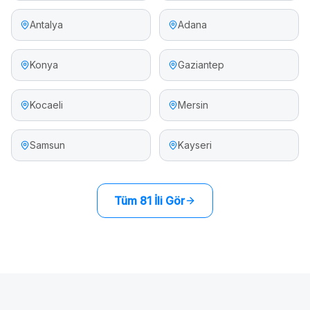
Antalya
Adana
Konya
Gaziantep
Kocaeli
Mersin
Samsun
Kayseri
Tüm 81 İli Gör