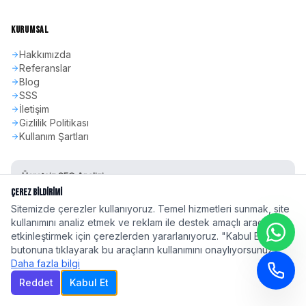
KURUMSAL
Hakkımızda
Referanslar
Blog
SSS
İletişim
Gizlilik Politikası
Kullanım Şartları
Ücretsiz SEO Analizi
Sitenizin SEO skorunu öğrenin
Çerez Bildirimi
Sitemizde çerezler kullanıyoruz. Temel hizmetleri sunmak, site
Hemen Başla
kullanımını analiz etmek ve reklam ile destek amaçlı araçları
etkinleştirmek için çerezlerden yararlanıyoruz. "Kabul Et"
butonuna tıklayarak bu araçların kullanımını onaylıyorsunuz.
Daha fazla bilgi
Reddet
Kabul Et
©
2026
seoadspro.com - Profesyonel SEO Ajansı. Tüm hakları saklıdır.
Türkiye'nin 81 ilinde
profesyonel SEO hizmeti
| Google 2026 Algoritma