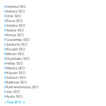
İstanbul
SEO
Ankara
SEO
İzmir
SEO
Bursa
SEO
Antalya
SEO
Adana
SEO
Konya
SEO
Gaziantep
SEO
Şanlıurfa
SEO
Kocaeli
SEO
Mersin
SEO
Diyarbakır
SEO
Hatay
SEO
Manisa
SEO
Kayseri
SEO
Samsun
SEO
Balıkesir
SEO
Kahramanmaraş
SEO
Van
SEO
Aydın
SEO
Tüm 81 İl →