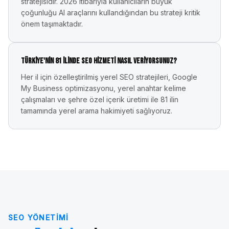
stratejisidir. 2026 itibarıyla kullanıcıların büyük
çoğunluğu AI araçlarını kullandığından bu strateji kritik
önem taşımaktadır.
Türkiye'nin 81 ilinde SEO hizmeti nasıl veriyorsunuz?
Her il için özelleştirilmiş yerel SEO stratejileri, Google
My Business optimizasyonu, yerel anahtar kelime
çalışmaları ve şehre özel içerik üretimi ile 81 ilin
tamamında yerel arama hakimiyeti sağlıyoruz.
SEO YÖNETIMI