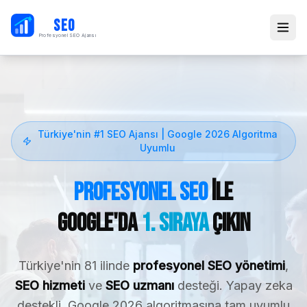
PB
SEO
Profesyonel SEO Ajansı
Türkiye'nin #1 SEO Ajansı | Google 2026 Algoritma
Uyumlu
Profesyonel SEO
ile
Google'da
1. Sıraya
Çıkın
Türkiye'nin 81 ilinde
profesyonel SEO yönetimi
,
SEO hizmeti
ve
SEO uzmanı
desteği. Yapay zeka
destekli, Google 2026 algoritmasına tam uyumlu