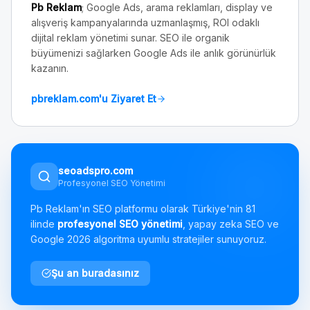
Pb Reklam
; Google Ads, arama reklamları, display ve
alışveriş kampanyalarında uzmanlaşmış, ROI odaklı
dijital reklam yönetimi sunar. SEO ile organik
büyümenizi sağlarken Google Ads ile anlık görünürlük
kazanın.
pbreklam.com'u Ziyaret Et
seoadspro.com
Profesyonel SEO Yönetimi
Pb Reklam'ın SEO platformu olarak Türkiye'nin 81
ilinde
profesyonel SEO yönetimi
, yapay zeka SEO ve
Google 2026 algoritma uyumlu stratejiler sunuyoruz.
Şu an buradasınız