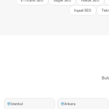
E-Ticaret
SEO
Sağlık
SEO
Hukuk
SEO
İnşaat
SEO
Tekn
Bul
İstanbul
Ankara