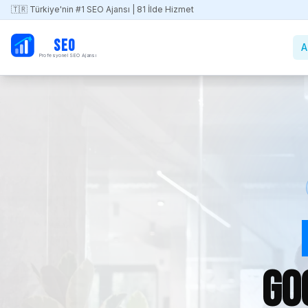
🇹🇷 Türkiye'nin #1 SEO Ajansı | 81 İlde Hizmet
PB
SEO
A
Profesyonel SEO Ajansı
Go