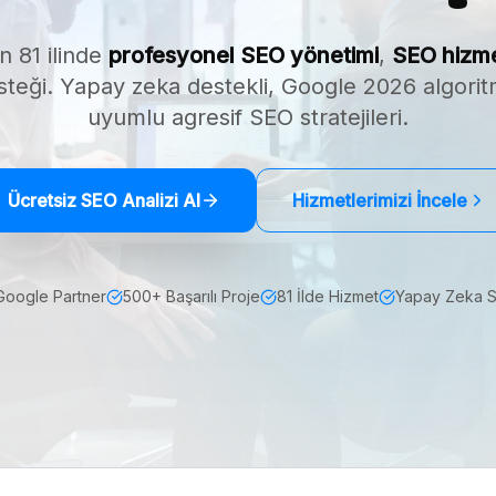
n 81 ilinde
profesyonel SEO yönetimi
,
SEO hizme
teği. Yapay zeka destekli, Google 2026 algori
uyumlu agresif SEO stratejileri.
Ücretsiz SEO Analizi Al
Hizmetlerimizi İncele
Google Partner
500+ Başarılı Proje
81 İlde Hizmet
Yapay Zeka 