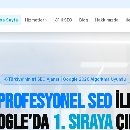
na Sayfa
Hizmetler
81 İl SEO
Blog
Hakkımızda
İl
Türkiye'nin #1 SEO Ajansı | Google 2026 Algoritma Uyumlu
Profesyonel SEO
il
ogle'da
1. Sıraya
Çı