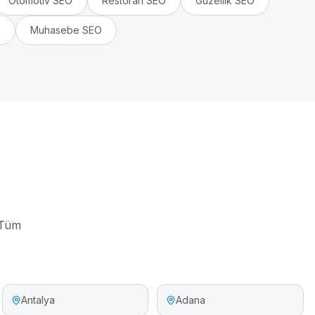
Otomotiv
SEO
Restoran
SEO
Güzellik
SEO
O
Muhasebe
SEO
 Tüm
Antalya
Adana