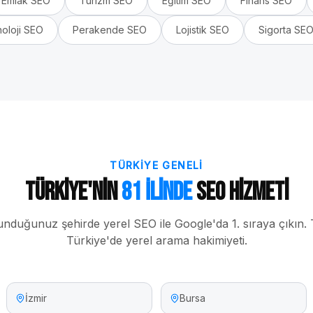
Emlak
SEO
Turizm
SEO
Eğitim
SEO
Finans
SEO
oloji
SEO
Perakende
SEO
Lojistik
SEO
Sigorta
SE
TÜRKIYE GENELI
Türkiye'nin
81 İlinde
SEO Hizmeti
unduğunuz şehirde yerel SEO ile Google'da 1. sıraya çıkın.
Türkiye'de yerel arama hakimiyeti.
İzmir
Bursa