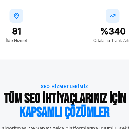
81
%340
İlde Hizmet
Ortalama Trafik Artı
SEO HIZMETLERIMIZ
Tüm SEO İhtiyaçlarınız İçin
Kapsamlı Çözümler
algoritması ve yapay zeka platformlarına uyumlu, sek