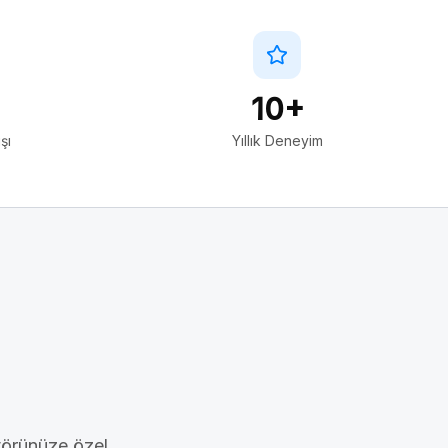
10+
şı
Yıllık Deneyim
törünüze özel