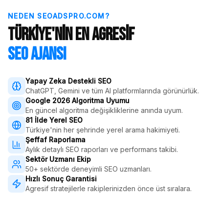
NEDEN SEOADSPRO.COM?
Türkiye'nin En Agresif
SEO Ajansı
Yapay Zeka Destekli SEO
ChatGPT, Gemini ve tüm AI platformlarında görünürlük.
Google 2026 Algoritma Uyumu
En güncel algoritma değişikliklerine anında uyum.
81 İlde Yerel SEO
Türkiye'nin her şehrinde yerel arama hakimiyeti.
Şeffaf Raporlama
Aylık detaylı SEO raporları ve performans takibi.
Sektör Uzmanı Ekip
50+ sektörde deneyimli SEO uzmanları.
Hızlı Sonuç Garantisi
Agresif stratejilerle rakiplerinizden önce üst sıralara.