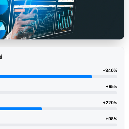
i
+
340
%
+
95
%
+
220
%
+
98
%