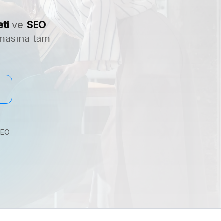
ti
ve
SEO
tmasına tam
SEO