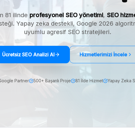
n 81 ilinde
profesyonel SEO yönetimi
,
SEO hizme
teği. Yapay zeka destekli, Google 2026 algori
uyumlu agresif SEO stratejileri.
Ücretsiz SEO Analizi Al
Hizmetlerimizi İncele
Google Partner
500+ Başarılı Proje
81 İlde Hizmet
Yapay Zeka 