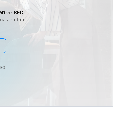
ti
ve
SEO
tmasına tam
SEO