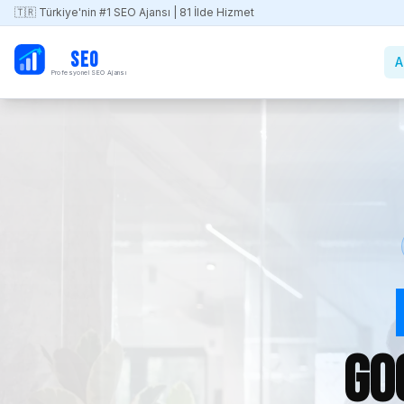
🇹🇷 Türkiye'nin #1 SEO Ajansı | 81 İlde Hizmet
PB
SEO
A
Profesyonel SEO Ajansı
Go