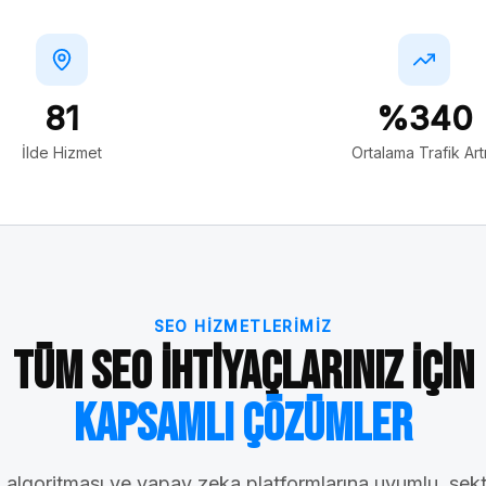
81
%340
İlde Hizmet
Ortalama Trafik Artı
SEO HIZMETLERIMIZ
Tüm SEO İhtiyaçlarınız İçin
Kapsamlı Çözümler
algoritması ve yapay zeka platformlarına uyumlu, sek