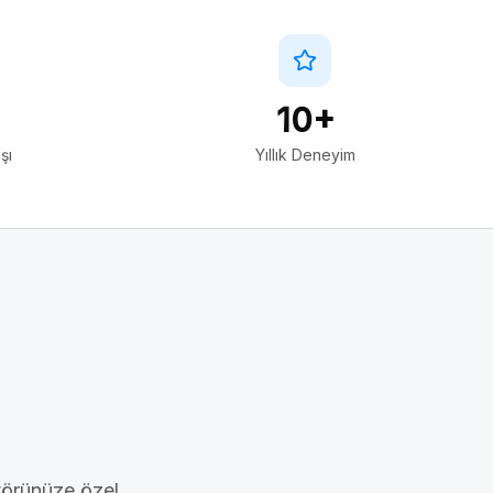
10+
şı
Yıllık Deneyim
törünüze özel