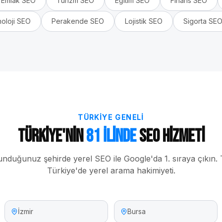
Emlak
SEO
Turizm
SEO
Eğitim
SEO
Finans
SEO
oloji
SEO
Perakende
SEO
Lojistik
SEO
Sigorta
SE
TÜRKIYE GENELI
Türkiye'nin
81 İlinde
SEO Hizmeti
unduğunuz şehirde yerel SEO ile Google'da 1. sıraya çıkın.
Türkiye'de yerel arama hakimiyeti.
İzmir
Bursa