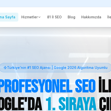
na Sayfa
Hizmetler
81 İl SEO
Blog
Hakkımızda
İl
Türkiye'nin #1 SEO Ajansı | Google 2026 Algoritma Uyumlu
Profesyonel SEO
il
ogle'da
1. Sıraya
Çı