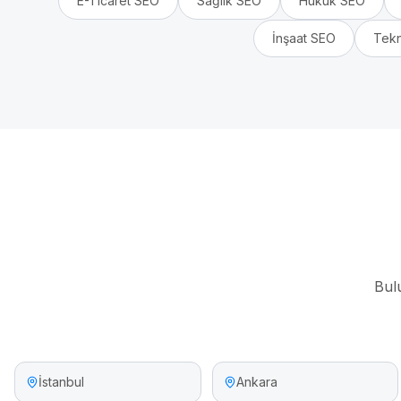
E-Ticaret
SEO
Sağlık
SEO
Hukuk
SEO
İnşaat
SEO
Tekn
Bul
İstanbul
Ankara