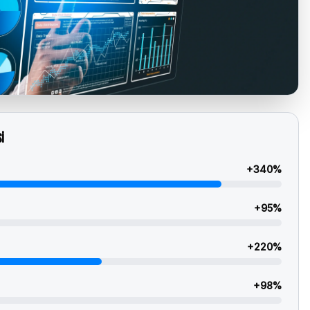
i
+
340
%
+
95
%
+
220
%
+
98
%