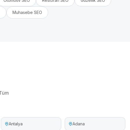
Otomotiv
SEO
Restoran
SEO
Güzellik
SEO
O
Muhasebe
SEO
 Tüm
Antalya
Adana