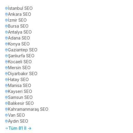
İstanbul
SEO
Ankara
SEO
İzmir
SEO
Bursa
SEO
Antalya
SEO
Adana
SEO
Konya
SEO
Gaziantep
SEO
Şanlıurfa
SEO
Kocaeli
SEO
Mersin
SEO
Diyarbakır
SEO
Hatay
SEO
Manisa
SEO
Kayseri
SEO
Samsun
SEO
Balıkesir
SEO
Kahramanmaraş
SEO
Van
SEO
Aydın
SEO
Tüm 81 İl →