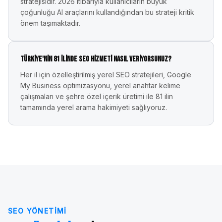
stratejisidir. 2026 itibarıyla kullanıcıların büyük
çoğunluğu AI araçlarını kullandığından bu strateji kritik
önem taşımaktadır.
Türkiye'nin 81 ilinde SEO hizmeti nasıl veriyorsunuz?
Her il için özelleştirilmiş yerel SEO stratejileri, Google
My Business optimizasyonu, yerel anahtar kelime
çalışmaları ve şehre özel içerik üretimi ile 81 ilin
tamamında yerel arama hakimiyeti sağlıyoruz.
SEO YÖNETIMI