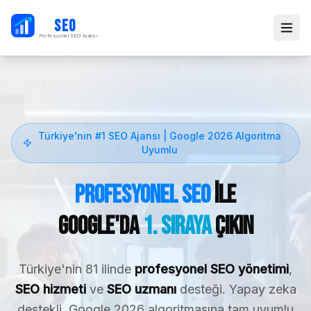
PB
SEO
Profesyonel SEO Ajansı
Türkiye'nin #1 SEO Ajansı | Google 2026 Algoritma
Uyumlu
Profesyonel SEO
ile
Google'da
1. Sıraya
Çıkın
Türkiye'nin 81 ilinde
profesyonel SEO yönetimi
,
SEO hizmeti
ve
SEO uzmanı
desteği. Yapay zeka
destekli, Google 2026 algoritmasına tam uyumlu