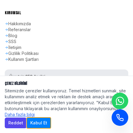
KURUMSAL
Hakkımızda
Referanslar
Blog
SSS
İletişim
Gizlilik Politikası
Kullanım Şartları
Ücretsiz SEO Analizi
Sitenizin SEO skorunu öğrenin
Çerez Bildirimi
Sitemizde çerezler kullanıyoruz. Temel hizmetleri sunmak, site
Hemen Başla
kullanımını analiz etmek ve reklam ile destek amaçlı araçları
etkinleştirmek için çerezlerden yararlanıyoruz. "Kabul Et"
butonuna tıklayarak bu araçların kullanımını onaylıyorsunuz.
Daha fazla bilgi
Reddet
Kabul Et
©
2026
seoadspro.com - Profesyonel SEO Ajansı. Tüm hakları saklıdır.
Türkiye'nin 81 ilinde
profesyonel SEO hizmeti
| Google 2026 Algoritma