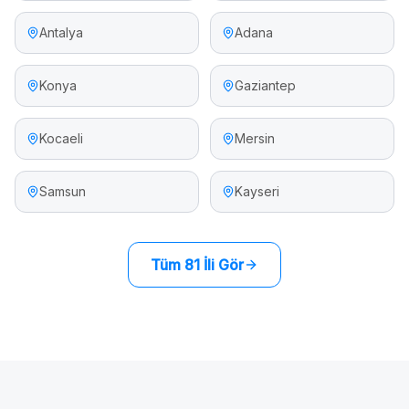
Antalya
Adana
Konya
Gaziantep
Kocaeli
Mersin
Samsun
Kayseri
Tüm 81 İli Gör