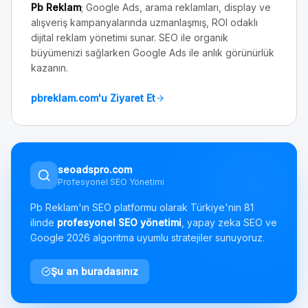
Pb Reklam
; Google Ads, arama reklamları, display ve
alışveriş kampanyalarında uzmanlaşmış, ROI odaklı
dijital reklam yönetimi sunar. SEO ile organik
büyümenizi sağlarken Google Ads ile anlık görünürlük
kazanın.
pbreklam.com'u Ziyaret Et
seoadspro.com
Profesyonel SEO Yönetimi
Pb Reklam'ın SEO platformu olarak Türkiye'nin 81
ilinde
profesyonel SEO yönetimi
, yapay zeka SEO ve
Google 2026 algoritma uyumlu stratejiler sunuyoruz.
Şu an buradasınız