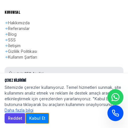
KURUMSAL
Hakkımızda
Referanslar
Blog
SSS
İletişim
Gizlilik Politikası
Kullanım Şartları
Ücretsiz SEO Analizi
Sitenizin SEO skorunu öğrenin
Çerez Bildirimi
Sitemizde çerezler kullanıyoruz. Temel hizmetleri sunmak, site
Hemen Başla
kullanımını analiz etmek ve reklam ile destek amaçlı araçları
etkinleştirmek için çerezlerden yararlanıyoruz. "Kabul Et"
butonuna tıklayarak bu araçların kullanımını onaylıyorsunuz.
Daha fazla bilgi
Reddet
Kabul Et
©
2026
seoadspro.com - Profesyonel SEO Ajansı. Tüm hakları saklıdır.
Türkiye'nin 81 ilinde
profesyonel SEO hizmeti
| Google 2026 Algoritma