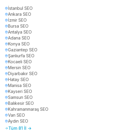
İstanbul
SEO
Ankara
SEO
İzmir
SEO
Bursa
SEO
Antalya
SEO
Adana
SEO
Konya
SEO
Gaziantep
SEO
Şanlıurfa
SEO
Kocaeli
SEO
Mersin
SEO
Diyarbakır
SEO
Hatay
SEO
Manisa
SEO
Kayseri
SEO
Samsun
SEO
Balıkesir
SEO
Kahramanmaraş
SEO
Van
SEO
Aydın
SEO
Tüm 81 İl →