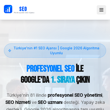
PB
SEO
Profesyonel SEO Ajansı
Türkiye'nin #1 SEO Ajansı | Google 2026 Algoritma
Uyumlu
Profesyonel SEO
ile
Google'da
1. Sıraya
Çıkın
Türkiye'nin 81 ilinde
profesyonel SEO yönetimi
,
SEO hizmeti
ve
SEO uzmanı
desteği. Yapay zeka
destekli, Google 2026 algoritmasına tam uyumlu