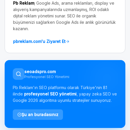
Pb Reklam
; Google Ads, arama reklamları, display ve
alışveriş kampanyalarında uzmanlaşmış, ROI odaklı
dijital reklam yönetimi sunar. SEO ile organik
büyümenizi sağlarken Google Ads ile anlık görünürlük
kazanın.
pbreklam.com'u Ziyaret Et
seoadspro.com
Profesyonel SEO Yönetimi
Pb Reklam'ın SEO platformu olarak Türkiye'nin 81
ilinde
profesyonel SEO yönetimi
, yapay zeka SEO ve
Google 2026 algoritma uyumlu stratejiler sunuyoruz.
Şu an buradasınız