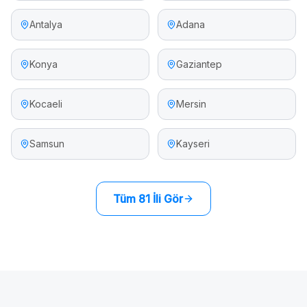
Antalya
Adana
Konya
Gaziantep
Kocaeli
Mersin
Samsun
Kayseri
Tüm 81 İli Gör