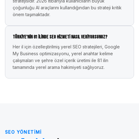
stratejisidir. 2026 itibarıyla kullanıcıların büyük
çoğunluğu AI araçlarını kullandığından bu strateji kritik
önem taşımaktadır.
Türkiye'nin 81 ilinde SEO hizmeti nasıl veriyorsunuz?
Her il için özelleştirilmiş yerel SEO stratejileri, Google
My Business optimizasyonu, yerel anahtar kelime
çalışmaları ve şehre özel içerik üretimi ile 81 ilin
tamamında yerel arama hakimiyeti sağlıyoruz.
SEO YÖNETIMI