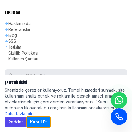
KURUMSAL
Hakkımızda
Referanslar
Blog
SSS
İletişim
Gizlilik Politikası
Kullanım Şartları
Ücretsiz SEO Analizi
Sitenizin SEO skorunu öğrenin
Çerez Bildirimi
Sitemizde çerezler kullanıyoruz. Temel hizmetleri sunmak, site
Hemen Başla
kullanımını analiz etmek ve reklam ile destek amaçlı araçları
etkinleştirmek için çerezlerden yararlanıyoruz. "Kabul Et"
butonuna tıklayarak bu araçların kullanımını onaylıyorsunuz.
Daha fazla bilgi
Reddet
Kabul Et
©
2026
seoadspro.com - Profesyonel SEO Ajansı. Tüm hakları saklıdır.
Türkiye'nin 81 ilinde
profesyonel SEO hizmeti
| Google 2026 Algoritma