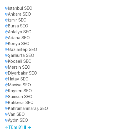
İstanbul
SEO
Ankara
SEO
İzmir
SEO
Bursa
SEO
Antalya
SEO
Adana
SEO
Konya
SEO
Gaziantep
SEO
Şanlıurfa
SEO
Kocaeli
SEO
Mersin
SEO
Diyarbakır
SEO
Hatay
SEO
Manisa
SEO
Kayseri
SEO
Samsun
SEO
Balıkesir
SEO
Kahramanmaraş
SEO
Van
SEO
Aydın
SEO
Tüm 81 İl →