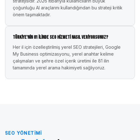
stratejisidir. 2026 itibarıyla kullanıcıların büyük
çoğunluğu AI araçlarını kullandığından bu strateji kritik
önem taşımaktadır.
Türkiye'nin 81 ilinde SEO hizmeti nasıl veriyorsunuz?
Her il için özelleştirilmiş yerel SEO stratejileri, Google
My Business optimizasyonu, yerel anahtar kelime
çalışmaları ve şehre özel içerik üretimi ile 81 ilin
tamamında yerel arama hakimiyeti sağlıyoruz.
SEO YÖNETIMI