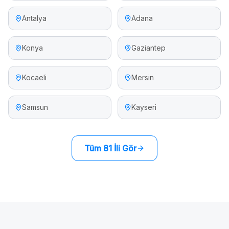
Antalya
Adana
Konya
Gaziantep
Kocaeli
Mersin
Samsun
Kayseri
Tüm 81 İli Gör