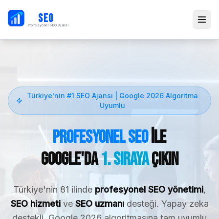
PB
SEO
Profesyonel SEO Ajansı
Türkiye'nin #1 SEO Ajansı | Google 2026 Algoritma
Uyumlu
Profesyonel SEO
ile
Google'da
1. Sıraya
Çıkın
Türkiye'nin 81 ilinde
profesyonel SEO yönetimi
,
SEO hizmeti
ve
SEO uzmanı
desteği. Yapay zeka
destekli, Google 2026 algoritmasına tam uyumlu