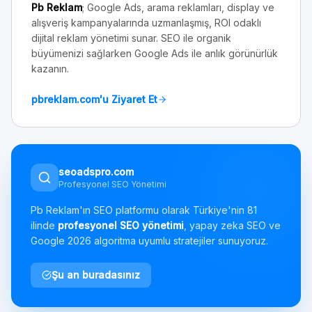
Pb Reklam
; Google Ads, arama reklamları, display ve
alışveriş kampanyalarında uzmanlaşmış, ROI odaklı
dijital reklam yönetimi sunar. SEO ile organik
büyümenizi sağlarken Google Ads ile anlık görünürlük
kazanın.
pbreklam.com'u Ziyaret Et
seoadspro.com
Profesyonel SEO Yönetimi
Pb Reklam'ın SEO platformu olarak Türkiye'nin 81
ilinde
profesyonel SEO yönetimi
, yapay zeka SEO ve
Google 2026 algoritma uyumlu stratejiler sunuyoruz.
Şu an buradasınız