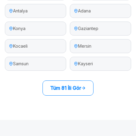
Antalya
Adana
Konya
Gaziantep
Kocaeli
Mersin
Samsun
Kayseri
Tüm 81 İli Gör