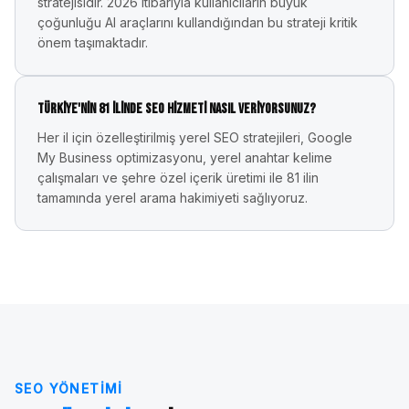
stratejisidir. 2026 itibarıyla kullanıcıların büyük
çoğunluğu AI araçlarını kullandığından bu strateji kritik
önem taşımaktadır.
Türkiye'nin 81 ilinde SEO hizmeti nasıl veriyorsunuz?
Her il için özelleştirilmiş yerel SEO stratejileri, Google
My Business optimizasyonu, yerel anahtar kelime
çalışmaları ve şehre özel içerik üretimi ile 81 ilin
tamamında yerel arama hakimiyeti sağlıyoruz.
SEO YÖNETIMI