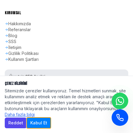
KURUMSAL
Hakkımızda
Referanslar
Blog
SSS
İletişim
Gizlilik Politikası
Kullanım Şartları
Ücretsiz SEO Analizi
Sitenizin SEO skorunu öğrenin
Çerez Bildirimi
Sitemizde çerezler kullanıyoruz. Temel hizmetleri sunmak, site
Hemen Başla
kullanımını analiz etmek ve reklam ile destek amaçlı araçları
etkinleştirmek için çerezlerden yararlanıyoruz. "Kabul Et"
butonuna tıklayarak bu araçların kullanımını onaylıyorsunuz.
Daha fazla bilgi
Reddet
Kabul Et
©
2026
seoadspro.com - Profesyonel SEO Ajansı. Tüm hakları saklıdır.
Türkiye'nin 81 ilinde
profesyonel SEO hizmeti
| Google 2026 Algoritma