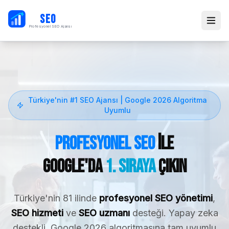
PB
SEO
Profesyonel SEO Ajansı
Türkiye'nin #1 SEO Ajansı | Google 2026 Algoritma
Uyumlu
Profesyonel SEO
ile
Google'da
1. Sıraya
Çıkın
Türkiye'nin 81 ilinde
profesyonel SEO yönetimi
,
SEO hizmeti
ve
SEO uzmanı
desteği. Yapay zeka
destekli, Google 2026 algoritmasına tam uyumlu