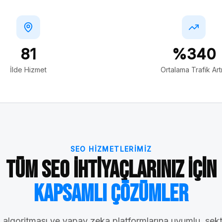
81
%340
İlde Hizmet
Ortalama Trafik Artı
SEO HIZMETLERIMIZ
Tüm SEO İhtiyaçlarınız İçin
Kapsamlı Çözümler
algoritması ve yapay zeka platformlarına uyumlu, sek