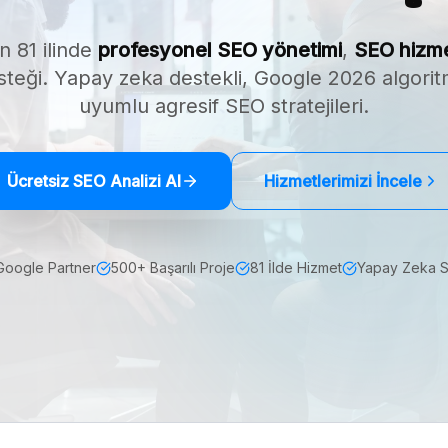
n 81 ilinde
profesyonel SEO yönetimi
,
SEO hizme
teği. Yapay zeka destekli, Google 2026 algori
uyumlu agresif SEO stratejileri.
Ücretsiz SEO Analizi Al
Hizmetlerimizi İncele
Google Partner
500+ Başarılı Proje
81 İlde Hizmet
Yapay Zeka 