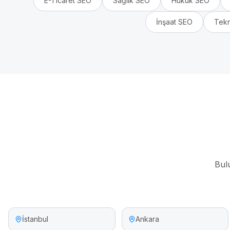
E-Ticaret
SEO
Sağlık
SEO
Hukuk
SEO
İnşaat
SEO
Tekn
Bul
İstanbul
Ankara