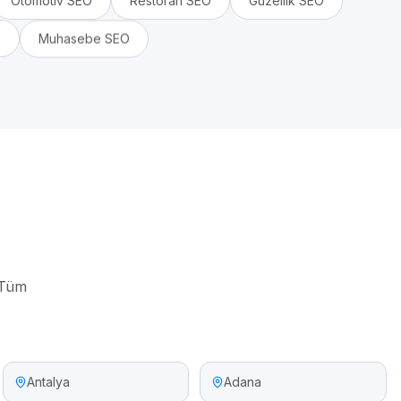
Otomotiv
SEO
Restoran
SEO
Güzellik
SEO
O
Muhasebe
SEO
 Tüm
Antalya
Adana