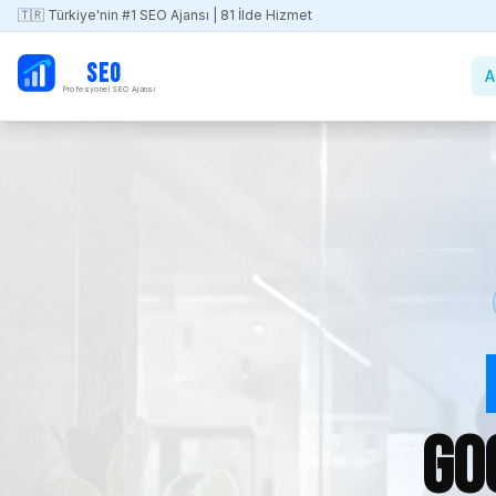
🇹🇷 Türkiye'nin #1 SEO Ajansı | 81 İlde Hizmet
PB
SEO
A
Profesyonel SEO Ajansı
Go