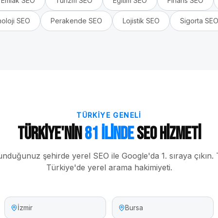
Emlak
SEO
Turizm
SEO
Eğitim
SEO
Finans
SEO
oloji
SEO
Perakende
SEO
Lojistik
SEO
Sigorta
SE
TÜRKIYE GENELI
Türkiye'nin
81 İlinde
SEO Hizmeti
unduğunuz şehirde yerel SEO ile Google'da 1. sıraya çıkın.
Türkiye'de yerel arama hakimiyeti.
İzmir
Bursa