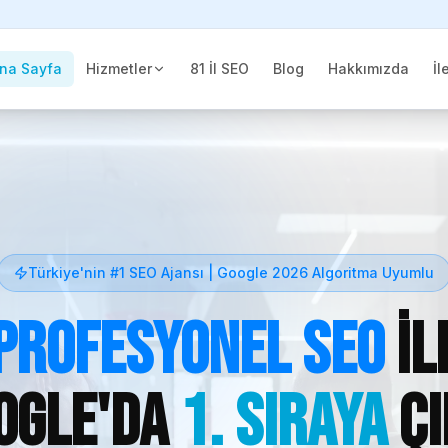
na Sayfa
Hizmetler
81 İl SEO
Blog
Hakkımızda
İl
Türkiye'nin #1 SEO Ajansı | Google 2026 Algoritma Uyumlu
Profesyonel SEO
il
ogle'da
1. Sıraya
Çı