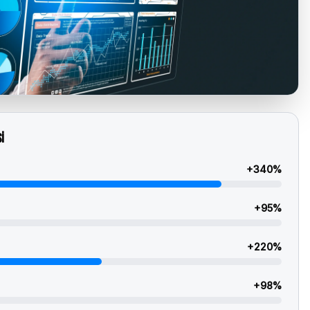
i
+
340
%
+
95
%
+
220
%
+
98
%