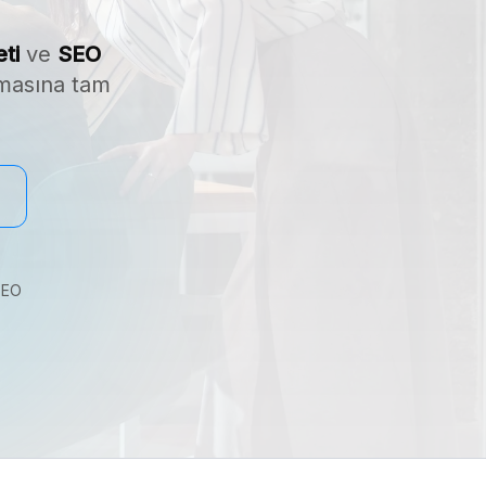
ti
ve
SEO
tmasına tam
SEO