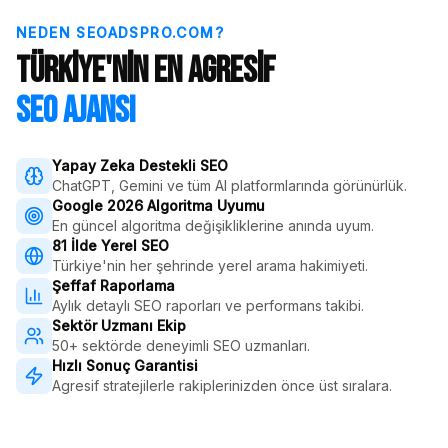
NEDEN SEOADSPRO.COM?
Türkiye'nin En Agresif
SEO Ajansı
Yapay Zeka Destekli SEO
ChatGPT, Gemini ve tüm AI platformlarında görünürlük.
Google 2026 Algoritma Uyumu
En güncel algoritma değişikliklerine anında uyum.
81 İlde Yerel SEO
Türkiye'nin her şehrinde yerel arama hakimiyeti.
Şeffaf Raporlama
Aylık detaylı SEO raporları ve performans takibi.
Sektör Uzmanı Ekip
50+ sektörde deneyimli SEO uzmanları.
Hızlı Sonuç Garantisi
Agresif stratejilerle rakiplerinizden önce üst sıralara.