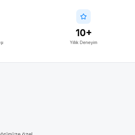
10+
şı
Yıllık Deneyim
törünüze özel