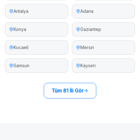
Antalya
Adana
Konya
Gaziantep
Kocaeli
Mersin
Samsun
Kayseri
Tüm 81 İli Gör