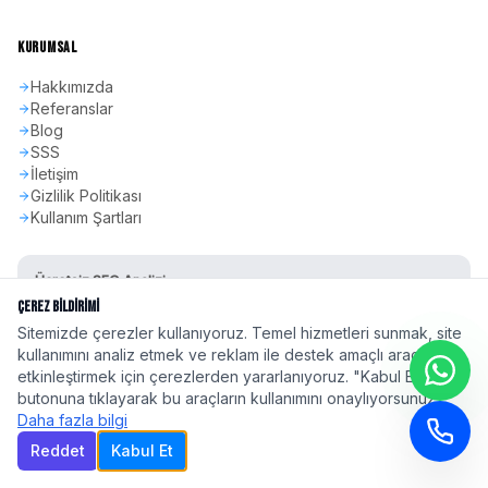
KURUMSAL
Hakkımızda
Referanslar
Blog
SSS
İletişim
Gizlilik Politikası
Kullanım Şartları
Ücretsiz SEO Analizi
Sitenizin SEO skorunu öğrenin
Çerez Bildirimi
Sitemizde çerezler kullanıyoruz. Temel hizmetleri sunmak, site
Hemen Başla
kullanımını analiz etmek ve reklam ile destek amaçlı araçları
etkinleştirmek için çerezlerden yararlanıyoruz. "Kabul Et"
butonuna tıklayarak bu araçların kullanımını onaylıyorsunuz.
Daha fazla bilgi
Reddet
Kabul Et
©
2026
seoadspro.com - Profesyonel SEO Ajansı. Tüm hakları saklıdır.
Türkiye'nin 81 ilinde
profesyonel SEO hizmeti
| Google 2026 Algoritma