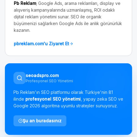
Pb Reklam
; Google Ads, arama reklamları, display ve
alışveriş kampanyalarında uzmanlaşmış, ROI odaklı
dijital reklam yönetimi sunar. SEO ile organik
büyümenizi sağlarken Google Ads ile anlık görünürlük
kazanın.
pbreklam.com'u Ziyaret Et
seoadspro.com
Profesyonel SEO Yönetimi
Pb Reklam'ın SEO platformu olarak Türkiye'nin 81
ilinde
profesyonel SEO yönetimi
, yapay zeka SEO ve
Google 2026 algoritma uyumlu stratejiler sunuyoruz.
Şu an buradasınız