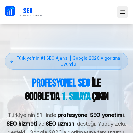
PB
SEO
Profesyonel SEO Ajansı
Türkiye'nin #1 SEO Ajansı | Google 2026 Algoritma
Uyumlu
Profesyonel SEO
ile
Google'da
1. Sıraya
Çıkın
Türkiye'nin 81 ilinde
profesyonel SEO yönetimi
,
SEO hizmeti
ve
SEO uzmanı
desteği. Yapay zeka
destekli, Google 2026 algoritmasına tam uyumlu