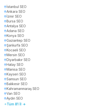
İstanbul
SEO
Ankara
SEO
İzmir
SEO
Bursa
SEO
Antalya
SEO
Adana
SEO
Konya
SEO
Gaziantep
SEO
Şanlıurfa
SEO
Kocaeli
SEO
Mersin
SEO
Diyarbakır
SEO
Hatay
SEO
Manisa
SEO
Kayseri
SEO
Samsun
SEO
Balıkesir
SEO
Kahramanmaraş
SEO
Van
SEO
Aydın
SEO
Tüm 81 İl →