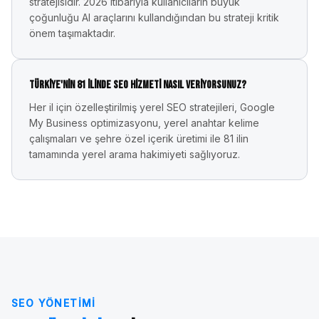
stratejisidir. 2026 itibarıyla kullanıcıların büyük
çoğunluğu AI araçlarını kullandığından bu strateji kritik
önem taşımaktadır.
Türkiye'nin 81 ilinde SEO hizmeti nasıl veriyorsunuz?
Her il için özelleştirilmiş yerel SEO stratejileri, Google
My Business optimizasyonu, yerel anahtar kelime
çalışmaları ve şehre özel içerik üretimi ile 81 ilin
tamamında yerel arama hakimiyeti sağlıyoruz.
SEO YÖNETIMI