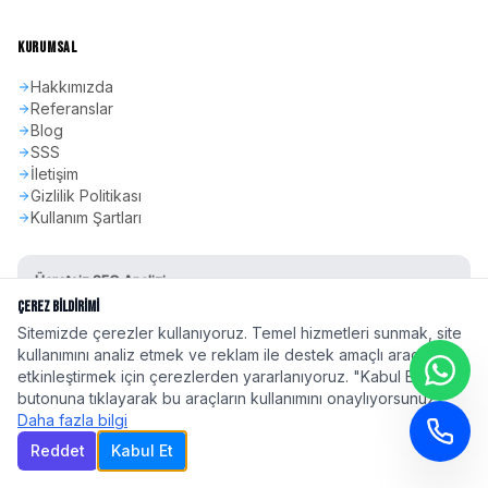
KURUMSAL
Hakkımızda
Referanslar
Blog
SSS
İletişim
Gizlilik Politikası
Kullanım Şartları
Ücretsiz SEO Analizi
Sitenizin SEO skorunu öğrenin
Çerez Bildirimi
Sitemizde çerezler kullanıyoruz. Temel hizmetleri sunmak, site
Hemen Başla
kullanımını analiz etmek ve reklam ile destek amaçlı araçları
etkinleştirmek için çerezlerden yararlanıyoruz. "Kabul Et"
butonuna tıklayarak bu araçların kullanımını onaylıyorsunuz.
Daha fazla bilgi
Reddet
Kabul Et
©
2026
seoadspro.com - Profesyonel SEO Ajansı. Tüm hakları saklıdır.
Türkiye'nin 81 ilinde
profesyonel SEO hizmeti
| Google 2026 Algoritma