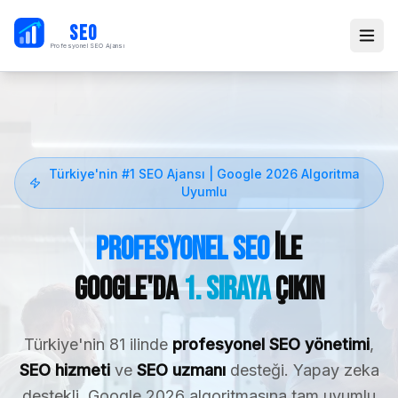
PB
SEO
Profesyonel SEO Ajansı
Türkiye'nin #1 SEO Ajansı | Google 2026 Algoritma
Uyumlu
Profesyonel SEO
ile
Google'da
1. Sıraya
Çıkın
Türkiye'nin 81 ilinde
profesyonel SEO yönetimi
,
SEO hizmeti
ve
SEO uzmanı
desteği. Yapay zeka
destekli, Google 2026 algoritmasına tam uyumlu