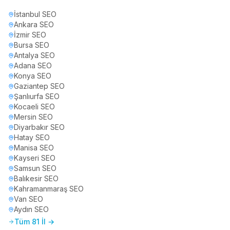
İstanbul
SEO
Ankara
SEO
İzmir
SEO
Bursa
SEO
Antalya
SEO
Adana
SEO
Konya
SEO
Gaziantep
SEO
Şanlıurfa
SEO
Kocaeli
SEO
Mersin
SEO
Diyarbakır
SEO
Hatay
SEO
Manisa
SEO
Kayseri
SEO
Samsun
SEO
Balıkesir
SEO
Kahramanmaraş
SEO
Van
SEO
Aydın
SEO
Tüm 81 İl →