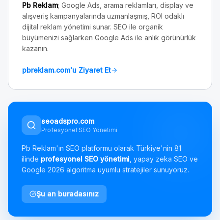
Pb Reklam
; Google Ads, arama reklamları, display ve
alışveriş kampanyalarında uzmanlaşmış, ROI odaklı
dijital reklam yönetimi sunar. SEO ile organik
büyümenizi sağlarken Google Ads ile anlık görünürlük
kazanın.
pbreklam.com'u Ziyaret Et
seoadspro.com
Profesyonel SEO Yönetimi
Pb Reklam'ın SEO platformu olarak Türkiye'nin 81
ilinde
profesyonel SEO yönetimi
, yapay zeka SEO ve
Google 2026 algoritma uyumlu stratejiler sunuyoruz.
Şu an buradasınız