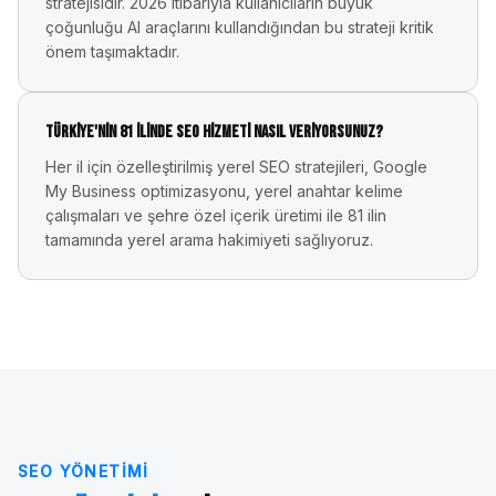
stratejisidir. 2026 itibarıyla kullanıcıların büyük
çoğunluğu AI araçlarını kullandığından bu strateji kritik
önem taşımaktadır.
Türkiye'nin 81 ilinde SEO hizmeti nasıl veriyorsunuz?
Her il için özelleştirilmiş yerel SEO stratejileri, Google
My Business optimizasyonu, yerel anahtar kelime
çalışmaları ve şehre özel içerik üretimi ile 81 ilin
tamamında yerel arama hakimiyeti sağlıyoruz.
SEO YÖNETIMI