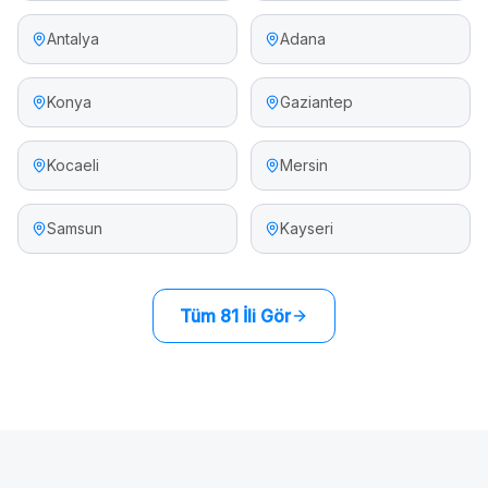
Antalya
Adana
Konya
Gaziantep
Kocaeli
Mersin
Samsun
Kayseri
Tüm 81 İli Gör