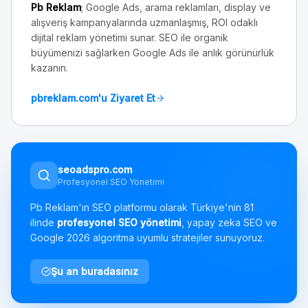
Pb Reklam
; Google Ads, arama reklamları, display ve
alışveriş kampanyalarında uzmanlaşmış, ROI odaklı
dijital reklam yönetimi sunar. SEO ile organik
büyümenizi sağlarken Google Ads ile anlık görünürlük
kazanın.
pbreklam.com'u Ziyaret Et
seoadspro.com
Profesyonel SEO Yönetimi
Pb Reklam'ın SEO platformu olarak Türkiye'nin 81
ilinde
profesyonel SEO yönetimi
, yapay zeka SEO ve
Google 2026 algoritma uyumlu stratejiler sunuyoruz.
Şu an buradasınız