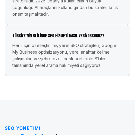
stratejisidir. 2026 itibarıyla kullanıcıların büyük
çoğunluğu AI araçlarını kullandığından bu strateji kritik
önem taşımaktadır.
Türkiye'nin 81 ilinde SEO hizmeti nasıl veriyorsunuz?
Her il için özelleştirilmiş yerel SEO stratejileri, Google
My Business optimizasyonu, yerel anahtar kelime
çalışmaları ve şehre özel içerik üretimi ile 81 ilin
tamamında yerel arama hakimiyeti sağlıyoruz.
SEO YÖNETIMI