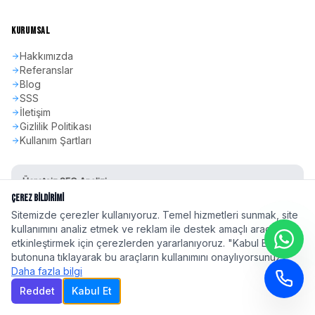
KURUMSAL
Hakkımızda
Referanslar
Blog
SSS
İletişim
Gizlilik Politikası
Kullanım Şartları
Ücretsiz SEO Analizi
Sitenizin SEO skorunu öğrenin
Çerez Bildirimi
Sitemizde çerezler kullanıyoruz. Temel hizmetleri sunmak, site
Hemen Başla
kullanımını analiz etmek ve reklam ile destek amaçlı araçları
etkinleştirmek için çerezlerden yararlanıyoruz. "Kabul Et"
butonuna tıklayarak bu araçların kullanımını onaylıyorsunuz.
Daha fazla bilgi
Reddet
Kabul Et
©
2026
seoadspro.com - Profesyonel SEO Ajansı. Tüm hakları saklıdır.
Türkiye'nin 81 ilinde
profesyonel SEO hizmeti
| Google 2026 Algoritma