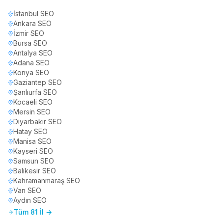
İstanbul
SEO
Ankara
SEO
İzmir
SEO
Bursa
SEO
Antalya
SEO
Adana
SEO
Konya
SEO
Gaziantep
SEO
Şanlıurfa
SEO
Kocaeli
SEO
Mersin
SEO
Diyarbakır
SEO
Hatay
SEO
Manisa
SEO
Kayseri
SEO
Samsun
SEO
Balıkesir
SEO
Kahramanmaraş
SEO
Van
SEO
Aydın
SEO
Tüm 81 İl →