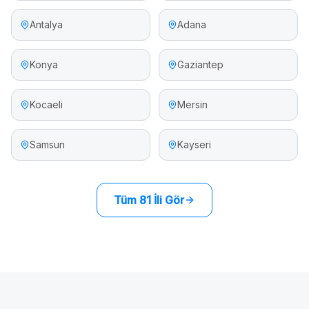
Antalya
Adana
Konya
Gaziantep
Kocaeli
Mersin
Samsun
Kayseri
Tüm 81 İli Gör