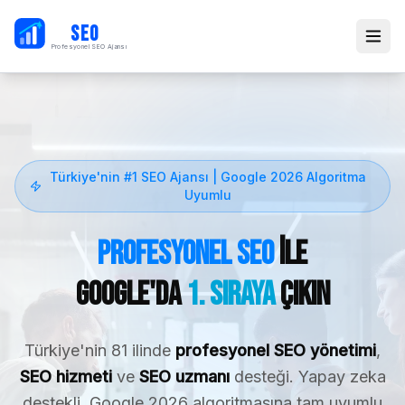
PB
SEO
Profesyonel SEO Ajansı
Türkiye'nin #1 SEO Ajansı | Google 2026 Algoritma
Uyumlu
Profesyonel SEO
ile
Google'da
1. Sıraya
Çıkın
Türkiye'nin 81 ilinde
profesyonel SEO yönetimi
,
SEO hizmeti
ve
SEO uzmanı
desteği. Yapay zeka
destekli, Google 2026 algoritmasına tam uyumlu